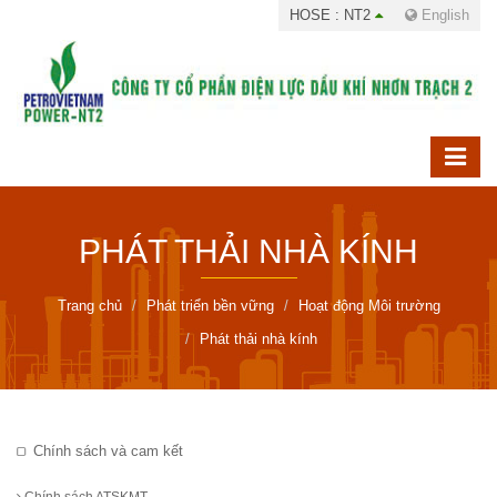
HOSE : NT2
English
PHÁT THẢI NHÀ KÍNH
Trang chủ
Phát triển bền vững
Hoạt động Môi trường
Phát thải nhà kính
Chính sách và cam kết
Chính sách ATSKMT