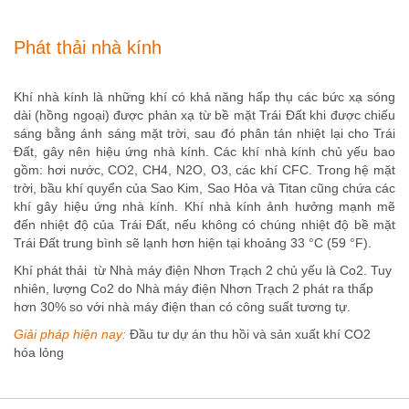
Phát thải nhà kính
Khí nhà kính là những khí có khả năng hấp thụ các bức xạ sóng
dài (hồng ngoại) được phản xạ từ bề mặt Trái Đất khi được chiếu
sáng bằng ánh sáng mặt trời, sau đó phân tán nhiệt lại cho Trái
Đất, gây nên hiệu ứng nhà kính. Các khí nhà kính chủ yếu bao
gồm: hơi nước, CO2, CH4, N2O, O3, các khí CFC. Trong hệ mặt
trời, bầu khí quyển của Sao Kim, Sao Hỏa và Titan cũng chứa các
khí gây hiệu ứng nhà kính. Khí nhà kính ảnh hưởng mạnh mẽ
đến nhiệt độ của Trái Đất, nếu không có chúng nhiệt độ bề mặt
Trái Đất trung bình sẽ lạnh hơn hiện tại khoảng 33 °C (59 °F).
Khí phát thải từ Nhà máy điện Nhơn Trạch 2 chủ yếu là Co2. Tuy
nhiên, lượng Co2 do Nhà máy điện Nhơn Trạch 2 phát ra thấp
hơn 30% so với nhà máy điện than có công suất tương tự.
Giải pháp hiện nay:
Đầu tư dự án thu hồi và sản xuất khí CO2
hóa lỏng