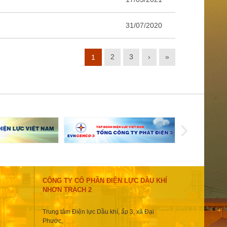
31/07/2020
2
3
›
»
1
CÔNG TY CỔ PHẦN ĐIỆN LỰC DẦU KHÍ
NHƠN TRẠCH 2
Trung tâm Điện lực Dầu khí, ấp 3, xã Đại
Phước,