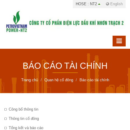
HOSE : NT2
English
BÁO CÁO TÀI CHÍNH
Trang chủ
Quan hệ cổ đông
Báo cáo tài chính
Công bố thông tin
Thông tin cổ đông
Tổng kết và báo cáo