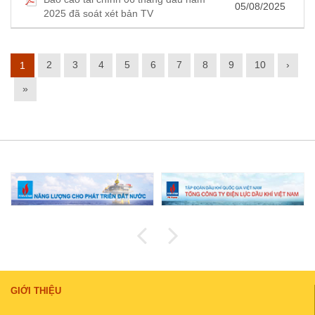
05/08/2025
2025 đã soát xét bản TV
2
3
4
5
6
7
8
9
10
›
1
»
GIỚI THIỆU