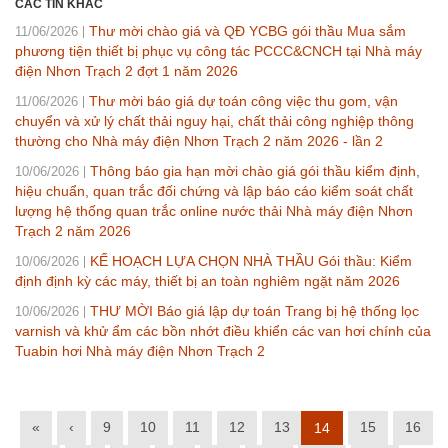
CÁC TIN KHÁC
Thư mời chào giá và QĐ YCBG gói thầu Mua sắm
11/06/2026
phương tiện thiết bị phục vụ công tác PCCC&CNCH tại Nhà máy
điện Nhơn Trạch 2 đợt 1 năm 2026
Thư mời báo giá dự toán công việc thu gom, vận
11/06/2026
chuyển và xử lý chất thải nguy hại, chất thải công nghiệp thông
thường cho Nhà máy điện Nhơn Trạch 2 năm 2026 - lần 2
Thông báo gia hạn mời chào giá gói thầu kiểm định,
10/06/2026
hiệu chuẩn, quan trắc đối chứng và lập báo cáo kiểm soát chất
lượng hệ thống quan trắc online nước thải Nhà máy điện Nhơn
Trạch 2 năm 2026
KẾ HOẠCH LỰA CHỌN NHÀ THẦU Gói thầu: Kiểm
10/06/2026
định định kỳ các máy, thiết bị an toàn nghiêm ngặt năm 2026
THƯ MỜI Báo giá lập dự toán Trang bị hệ thống lọc
10/06/2026
varnish và khử ẩm các bồn nhớt điều khiển các van hơi chính của
Tuabin hơi Nhà máy điện Nhơn Trạch 2
«
‹
9
10
11
12
13
15
16
14