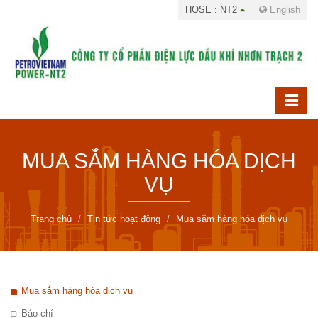
HOSE : NT2
English
MUA SẮM HÀNG HÓA DỊCH
VỤ
Trang chủ
Tin tức hoạt động
Mua sắm hàng hóa dịch vụ
Mua sắm hàng hóa dịch vụ
Báo chí