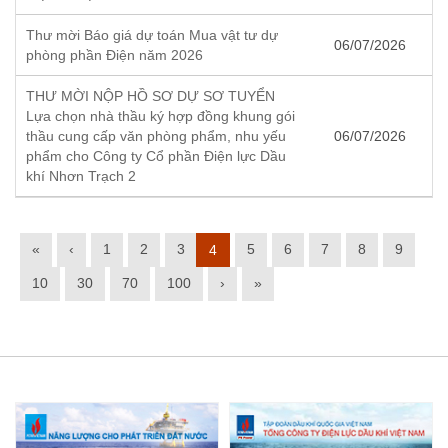
Thư mời Báo giá dự toán Mua vật tư dự
06/07/2026
phòng phần Điện năm 2026
THƯ MỜI NỘP HỒ SƠ DỰ SƠ TUYỂN
Lựa chọn nhà thầu ký hợp đồng khung gói
thầu cung cấp văn phòng phẩm, nhu yếu
06/07/2026
phẩm cho Công ty Cổ phần Điện lực Dầu
khí Nhơn Trạch 2
«
‹
1
2
3
5
6
7
8
9
4
10
30
70
100
›
»