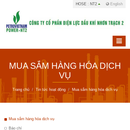
HOSE : NT2
English
MUA SẮM HÀNG HÓA DỊCH
VỤ
Trang chủ
Tin tức hoạt động
Mua sắm hàng hóa dịch vụ
Mua sắm hàng hóa dịch vụ
Báo chí