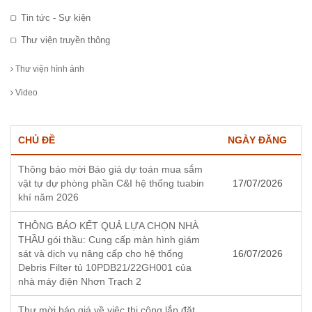
Tin tức - Sự kiện
Thư viện truyền thông
Thư viện hình ảnh
Video
CHỦ ĐỀ
NGÀY ĐĂNG
Thông báo mời Báo giá dự toán mua sắm
vật tự dự phòng phần C&I hệ thống tuabin
17/07/2026
khí năm 2026
THÔNG BÁO KẾT QUẢ LỰA CHỌN NHÀ
THẦU gói thầu: Cung cấp màn hình giám
sát và dịch vụ nâng cấp cho hệ thống
16/07/2026
Debris Filter tủ 10PDB21/22GH001 của
nhà máy điện Nhơn Trạch 2
Thư mời báo giá về việc thi công lắp đặt