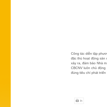
Công tác diễn tập phươ
đặc thù hoạt động sản x
xảy ra, đảm bảo Nhà má
CBCNV luôn chủ động ph
đúng tiêu chí phát triể
In