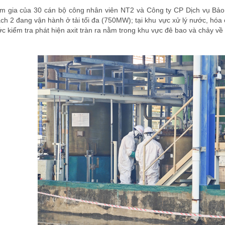
am gia của 30 cán bộ công nhân viên NT2 và Công ty CP Dịch vụ Bảo v
 2 đang vận hành ở tải tối đa (750MW); tại khu vực xử lý nước, hóa c
c kiểm tra phát hiện axit tràn ra nằm trong khu vực đê bao và chảy về