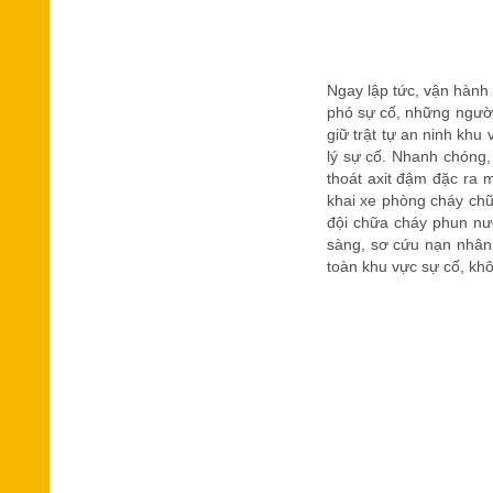
Ngay lập tức, vận hành
phó sự cố, những người
giữ trật tự an ninh khu 
lý sự cố. Nhanh chóng,
thoát axit đậm đặc ra 
khai xe phòng cháy chữa
đội chữa cháy phun nướ
sàng, sơ cứu nạn nhân 
toàn khu vực sự cố, kh