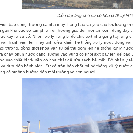
Diễn tập ứng phó sự cố hóa chất tại NT
 viên báo động, trưởng ca nhà máy thông báo và yêu cầu lực lượng ứng
 gần khu vực sơ tán phía trên hướng gió, đến nơi an toàn, dùng dây c
vực xảy ra sự cố. Nhóm xử lý trang bị đồ chịu axit như găng tay, ủng ch
 vận hành viên lên máy tính điều khiển hệ thống xử lý nước đóng van 
môi trường, đồng thời khóa van từ bể thu gom lên hệ thống xử lý nước
 cháy phun nước dạng sương vào vùng có khói axit bay lên để bảo v
c vào thiết bị và nền có hóa chất để rửa sạch bề mặt. Bộ phận y tế
và đưa đến bệnh viện. Sự cố tràn hóa chất tại hệ thống xử lý nước đ
ông có sự ảnh hưởng đến môi trường và con người.