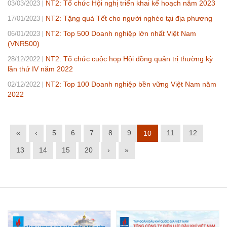
NT2: Tổ chức Hội nghị triển khai kế hoạch năm 2023
03/03/2023
NT2: Tặng quà Tết cho người nghèo tại địa phương
17/01/2023
NT2: Top 500 Doanh nghiệp lớn nhất Việt Nam
06/01/2023
(VNR500)
NT2: Tổ chức cuộc họp Hội đồng quản trị thường kỳ
28/12/2022
lần thứ IV năm 2022
NT2: Top 100 Doanh nghiệp bền vững Việt Nam năm
02/12/2022
2022
«
‹
5
6
7
8
9
11
12
10
13
14
15
20
›
»