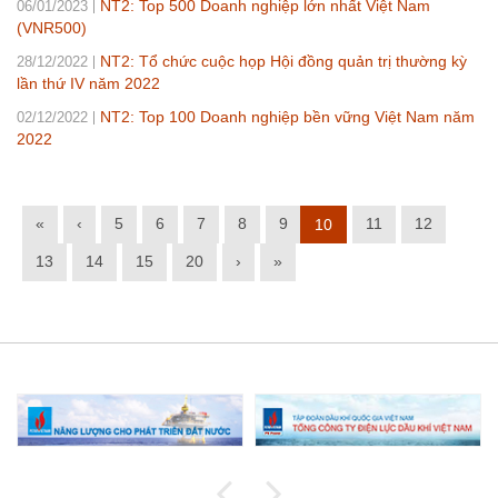
NT2: Top 500 Doanh nghiệp lớn nhất Việt Nam
06/01/2023
(VNR500)
NT2: Tổ chức cuộc họp Hội đồng quản trị thường kỳ
28/12/2022
lần thứ IV năm 2022
NT2: Top 100 Doanh nghiệp bền vững Việt Nam năm
02/12/2022
2022
«
‹
5
6
7
8
9
11
12
10
13
14
15
20
›
»