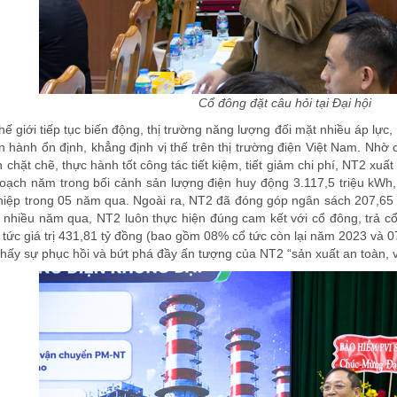
Cổ đông đặt câu hỏi tại Đại hội
thế giới tiếp tục biến động, thị trường năng lượng đối mặt nhiều áp lự
 hành ổn định, khẳng định vị thế trên thị trường điện Việt Nam. Nhờ 
 chặt chẽ, thực hành tốt công tác tiết kiệm, tiết giảm chi phí, NT2 xuấ
oạch năm trong bối cảnh sản lượng điện huy động 3.117,5 triệu kWh,
iệp trong 05 năm qua. Ngoài ra, NT2 đã đóng góp ngân sách 207,65 tỷ
ng nhiều năm qua, NT2 luôn thực hiện đúng cam kết với cổ đông, trả c
 tức giá trị 431,81 tỷ đồng (bao gồm 08% cổ tức còn lại năm 2023 và 
thấy sự phục hồi và bứt phá đầy ấn tượng của NT2 “sản xuất an toàn, 