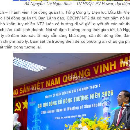
Bà Nguyễn Thị Ngọc Bích – TV HĐQT PV Power, đại diện 
h – Thành viên Hội đồng quản trị, Tổng Công ty Điện lực Dầu khí Việt
ao Hội đồng quản trị, Ban Lãnh đạo, CBCNV NT2 đã có một năm nỗ lự
hó khăn, tuy nhiên NT2 luôn có hướng đi và giải quyết tốt các nút th
h sản xuất kinh doanh. Nói về định hướng trong thời gian tới, bà Ngọ
 ty sẽ đảm bảo các tổ máy sẵn sàng khả dụng, cân đối dòng tiền, đảm 
 trị chi phí hợp lý, bám sát thị trường điện để có phương án chào giá 
 triển trong tương lai.