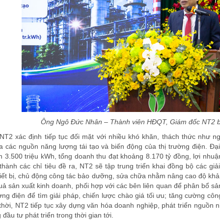
Ông Ngô Đức Nhân – Thành viên HĐQT, Giám đốc NT2 báo
2 xác định tiếp tục đối mặt với nhiều khó khăn, thách thức như ng
a các nguồn năng lượng tái tạo và biến động của thị trường điện. Đ
 3.500 triệu kWh, tổng doanh thu đạt khoảng 8.170 tỷ đồng, lợi nhuận
hành các chỉ tiêu đề ra, NT2 sẽ tập trung triển khai đồng bộ các g
thiết bị, chủ động công tác bảo dưỡng, sửa chữa nhằm nâng cao độ khả 
quả sản xuất kinh doanh, phối hợp với các bên liên quan để phân bổ s
ường điện để tìm giải pháp, chiến lược chào giá tối ưu; tăng cường c
hời, NT2 tiếp tục xây dựng văn hóa doanh nghiệp, phát triển nguồn nh
đầu tư phát triển trong thời gian tới.