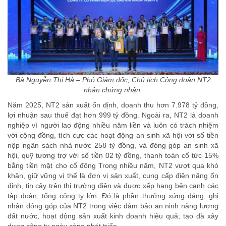
Bà Nguyễn Thị Hà – Phó Giám đốc, Chủ tịch Công đoàn NT2
nhận chứng nhận
Năm 2025, NT2 sản xuất ổn định, doanh thu hơn 7.978 tỷ đồng,
lợi nhuận sau thuế đạt hơn 999 tỷ đồng. Ngoài ra, NT2 là doanh
nghiệp vì người lao động nhiều năm liền và luôn có trách nhiệm
với cộng đồng, tích cực các hoạt động an sinh xã hội với số tiền
nộp ngân sách nhà nước 258 tỷ đồng, và đóng góp an sinh xã
hội, quỹ tương trợ với số tiền 02 tỷ đồng, thanh toán cổ tức 15%
bằng tiền mặt cho cổ đông Trong nhiều năm, NT2 vượt qua khó
khăn, giữ vững vị thế là đơn vị sản xuất, cung cấp điện năng ổn
định, tin cậy trên thị trường điện và được xếp hạng bên cạnh các
tập đoàn, tổng công ty lớn. Đó là phần thưởng xứng đáng, ghi
nhận đóng góp của NT2 trong việc đảm bảo an ninh năng lượng
đất nước, hoạt động sản xuất kinh doanh hiệu quả; tạo đà xây
dựng công ty ngày càng phát triển.