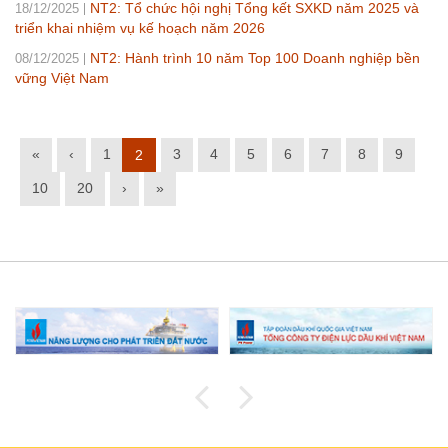
NT2: Tổ chức hội nghị Tổng kết SXKD năm 2025 và
18/12/2025
triển khai nhiệm vụ kế hoạch năm 2026
NT2: Hành trình 10 năm Top 100 Doanh nghiệp bền
08/12/2025
vững Việt Nam
«
‹
1
3
4
5
6
7
8
9
2
10
20
›
»