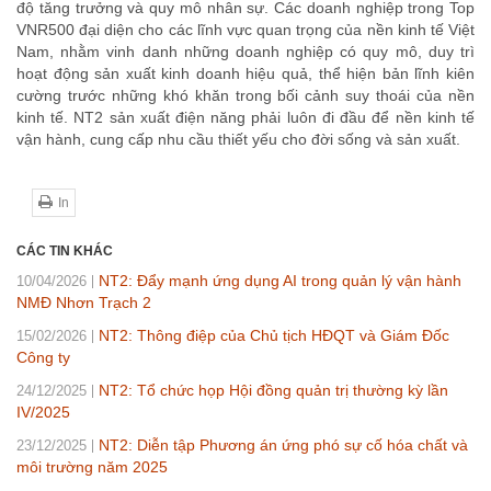
độ tăng trưởng và quy mô nhân sự. Các doanh nghiệp trong Top
VNR500 đại diện cho các lĩnh vực quan trọng của nền kinh tế Việt
Nam, nhằm vinh danh những doanh nghiệp có quy mô, duy trì
hoạt động sản xuất kinh doanh hiệu quả, thể hiện bản lĩnh kiên
cường trước những khó khăn trong bối cảnh suy thoái của nền
kinh tế. NT2 sản xuất điện năng phải luôn đi đầu để nền kinh tế
vận hành, cung cấp nhu cầu thiết yếu cho đời sống và sản xuất.
In
CÁC TIN KHÁC
NT2: Đẩy mạnh ứng dụng AI trong quản lý vận hành
10/04/2026
NMĐ Nhơn Trạch 2
NT2: Thông điệp của Chủ tịch HĐQT và Giám Đốc
15/02/2026
Công ty
NT2: Tổ chức họp Hội đồng quản trị thường kỳ lần
24/12/2025
IV/2025
NT2: Diễn tập Phương án ứng phó sự cố hóa chất và
23/12/2025
môi trường năm 2025