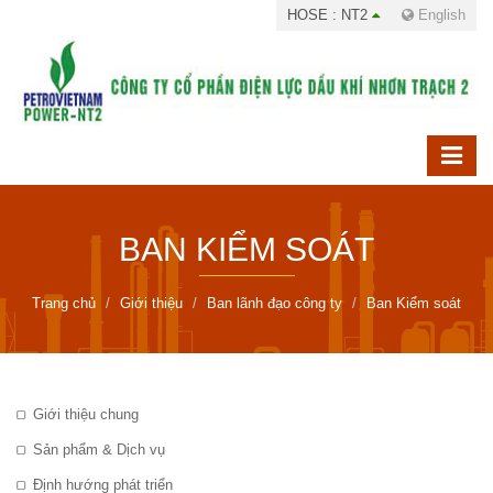
HOSE : NT2
English
BAN KIỂM SOÁT
Trang chủ
Giới thiệu
Ban lãnh đạo công ty
Ban Kiểm soát
Giới thiệu chung
Sản phẩm & Dịch vụ
Định hướng phát triển