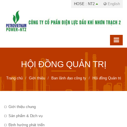
HOSE : NT2
English
HỘI ĐỒNG QUẢN TRỊ
Trang chủ
Giới thiệu
Ban lãnh đạo công ty
Hội đồng Quản trị
Giới thiệu chung
Sản phẩm & Dịch vụ
Định hướng phát triển