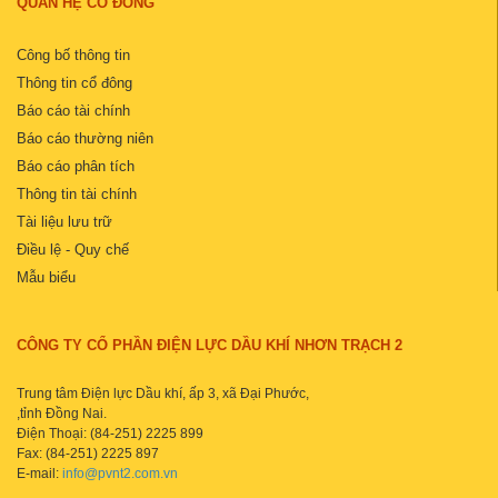
QUAN HỆ CỔ ĐÔNG
Công bố thông tin
Thông tin cổ đông
Báo cáo tài chính
Báo cáo thường niên
Báo cáo phân tích
Thông tin tài chính
Tài liệu lưu trữ
Điều lệ - Quy chế
Mẫu biểu
CÔNG TY CỔ PHẦN ĐIỆN LỰC DẦU KHÍ NHƠN TRẠCH 2
Trung tâm Điện lực Dầu khí, ấp 3, xã Đại Phước,
,tỉnh Đồng Nai.
Điện Thoại: (84-251) 2225 899
Fax: (84-251) 2225 897
E-mail:
info@pvnt2.com.vn