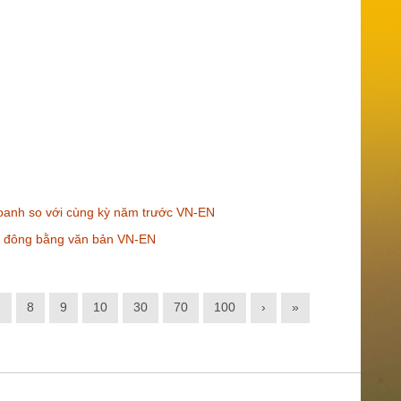
 doanh so với cùng kỳ năm trước VN-EN
ổ đông bằng văn bản VN-EN
7
8
9
10
30
70
100
›
»