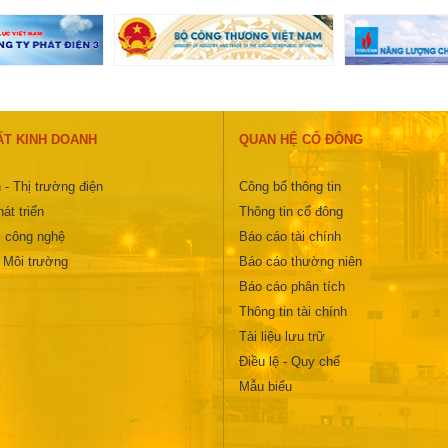
ẤT KINH DOANH
QUAN HỆ CỔ ĐÔNG
 - Thị trường điện
Công bố thông tin
át triển
Thông tin cổ đông
 công nghệ
Báo cáo tài chính
- Môi trường
Báo cáo thường niên
Báo cáo phân tích
Thông tin tài chính
Tài liệu lưu trữ
Điều lệ - Quy chế
Mẫu biểu