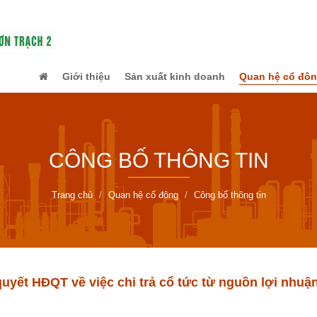
Giới thiệu
Sản xuất kinh doanh
Quan hệ cổ đô
CÔNG BỐ THÔNG TIN
Trang chủ
Quan hệ cổ đông
Công bố thông tin
uyết HĐQT về việc chi trả cổ tức từ nguồn lợi nhuậ