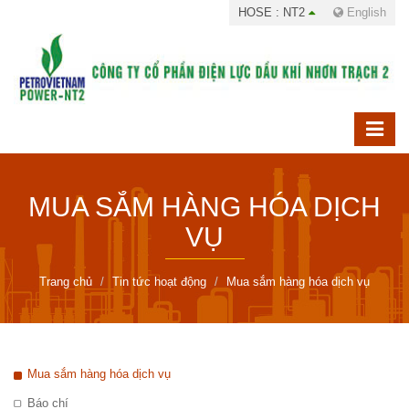
HOSE : NT2
English
MUA SẮM HÀNG HÓA DỊCH
VỤ
Trang chủ
Tin tức hoạt động
Mua sắm hàng hóa dịch vụ
Mua sắm hàng hóa dịch vụ
Báo chí