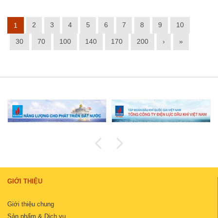
2
3
4
5
6
7
8
9
10
1
30
70
100
140
170
200
›
»
GIỚI THIỆU
Giới thiệu chung
Sản phẩm & Dịch vụ