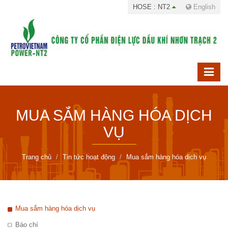
HOSE : NT2
English
MUA SẮM HÀNG HÓA DỊCH
VỤ
Trang chủ
Tin tức hoạt động
Mua sắm hàng hóa dịch vụ
Mua sắm hàng hóa dịch vụ
Báo chí