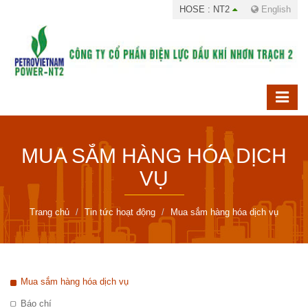
HOSE : NT2
English
MUA SẮM HÀNG HÓA DỊCH
VỤ
Trang chủ
Tin tức hoạt động
Mua sắm hàng hóa dịch vụ
Mua sắm hàng hóa dịch vụ
Báo chí