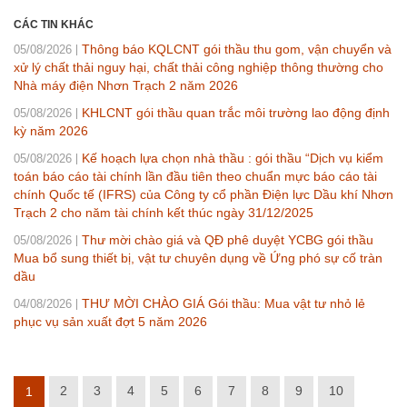
CÁC TIN KHÁC
Thông báo KQLCNT gói thầu thu gom, vận chuyển và
05/08/2026
xử lý chất thải nguy hại, chất thải công nghiệp thông thường cho
Nhà máy điện Nhơn Trạch 2 năm 2026
KHLCNT gói thầu quan trắc môi trường lao động định
05/08/2026
kỳ năm 2026
Kế hoạch lựa chọn nhà thầu : gói thầu “Dịch vụ kiểm
05/08/2026
toán báo cáo tài chính lần đầu tiên theo chuẩn mực báo cáo tài
chính Quốc tế (IFRS) của Công ty cổ phần Điện lực Dầu khí Nhơn
Trạch 2 cho năm tài chính kết thúc ngày 31/12/2025
Thư mời chào giá và QĐ phê duyệt YCBG gói thầu
05/08/2026
Mua bổ sung thiết bị, vật tư chuyên dụng về Ứng phó sự cố tràn
dầu
THƯ MỜI CHÀO GIÁ Gói thầu: Mua vật tư nhỏ lẻ
04/08/2026
phục vụ sản xuất đợt 5 năm 2026
2
3
4
5
6
7
8
9
10
1