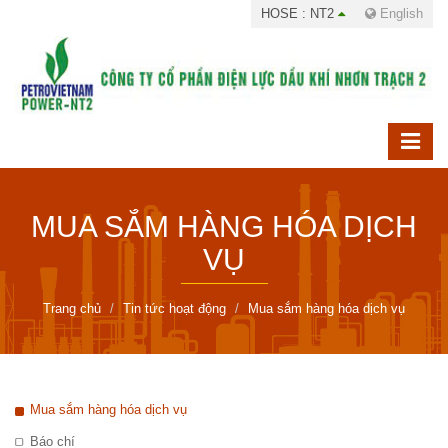
HOSE : NT2
English
MUA SẮM HÀNG HÓA DỊCH
VỤ
Trang chủ
Tin tức hoạt động
Mua sắm hàng hóa dịch vụ
Mua sắm hàng hóa dịch vụ
Báo chí