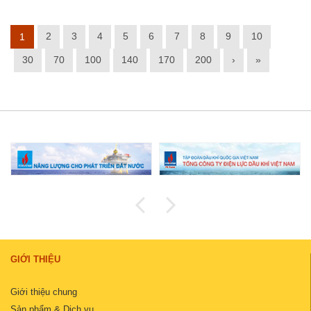
2
3
4
5
6
7
8
9
10
1
30
70
100
140
170
200
›
»
GIỚI THIỆU
Giới thiệu chung
Sản phẩm & Dịch vụ