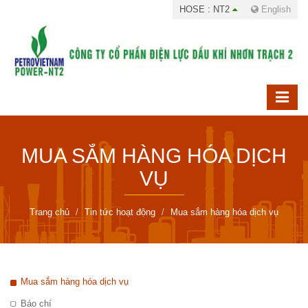
HOSE : NT2
English
MUA SẮM HÀNG HÓA DỊCH
VỤ
Trang chủ
Tin tức hoạt động
Mua sắm hàng hóa dịch vụ
Mua sắm hàng hóa dịch vụ
Báo chí