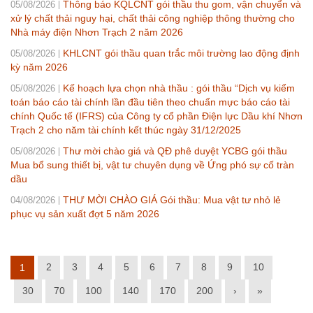
Thông báo KQLCNT gói thầu thu gom, vận chuyển và
05/08/2026
xử lý chất thải nguy hại, chất thải công nghiệp thông thường cho
Nhà máy điện Nhơn Trạch 2 năm 2026
KHLCNT gói thầu quan trắc môi trường lao động định
05/08/2026
kỳ năm 2026
Kế hoạch lựa chọn nhà thầu : gói thầu “Dịch vụ kiểm
05/08/2026
toán báo cáo tài chính lần đầu tiên theo chuẩn mực báo cáo tài
chính Quốc tế (IFRS) của Công ty cổ phần Điện lực Dầu khí Nhơn
Trạch 2 cho năm tài chính kết thúc ngày 31/12/2025
Thư mời chào giá và QĐ phê duyệt YCBG gói thầu
05/08/2026
Mua bổ sung thiết bị, vật tư chuyên dụng về Ứng phó sự cố tràn
dầu
THƯ MỜI CHÀO GIÁ Gói thầu: Mua vật tư nhỏ lẻ
04/08/2026
phục vụ sản xuất đợt 5 năm 2026
2
3
4
5
6
7
8
9
10
1
30
70
100
140
170
200
›
»