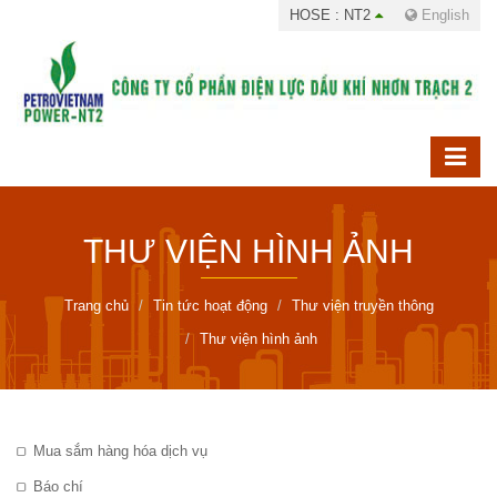
HOSE : NT2
English
THƯ VIỆN HÌNH ẢNH
Trang chủ
Tin tức hoạt động
Thư viện truyền thông
Thư viện hình ảnh
Mua sắm hàng hóa dịch vụ
Báo chí