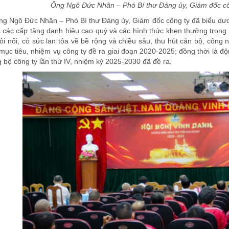
Ông Ngô Đức Nhân – Phó Bí thư Đảng ủy, Giám đốc cô
, ông Ngô Đức Nhân – Phó Bí thư Đảng ủy, Giám đốc công ty đã biểu dư
c các cấp tặng danh hiệu cao quý và các hình thức khen thưởng trong 
ôi nổi, có sức lan tỏa về bề rộng và chiều sâu, thu hút cán bộ, công
 mục tiêu, nhiệm vụ công ty đề ra giai đoạn 2020-2025; đồng thời là độ
 bộ công ty lần thứ IV, nhiệm kỳ 2025-2030 đã đề ra.