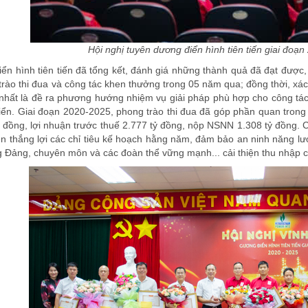
Hội nghị tuyên dương điển hình tiên tiến giai đoạ
ển hình tiên tiến đã tổng kết, đánh giá những thành quả đã đạt được, 
 trào thi đua và công tác khen thưởng trong 05 năm qua; đồng thời, x
nhất là đề ra phương hướng nhiệm vụ giải pháp phù hợp cho công tác 
iển. Giai đoạn 2020-2025, phong trào thi đua đã góp phần quan trong 
 đồng, lợi nhuận trước thuế 2.777 tỷ đồng, nộp NSNN 1.308 tỷ đồng. C
ện thắng lợi các chỉ tiêu kế hoạch hằng năm, đảm bảo an ninh năng l
 Đảng, chuyên môn và các đoàn thể vững mạnh... cải thiện thu nhập 