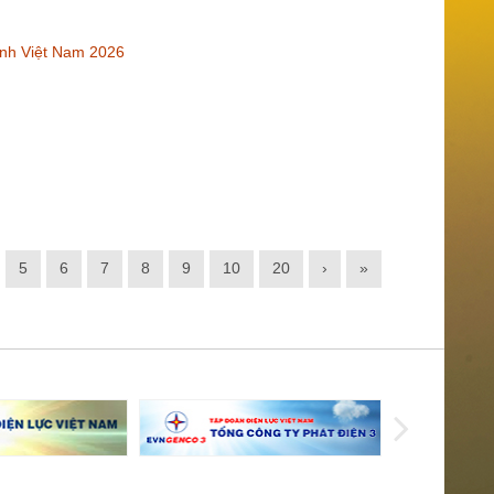
anh Việt Nam 2026
5
6
7
8
9
10
20
›
»