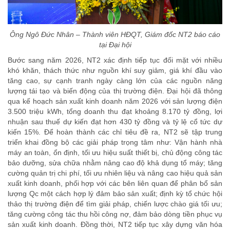
Ông Ngô Đức Nhân – Thành viên HĐQT, Giám đốc NT2 báo cáo
tại Đại hội
Bước sang năm 2026, NT2 xác định tiếp tục đối mặt với nhiều
khó khăn, thách thức như nguồn khí suy giảm, giá khí đầu vào
tăng cao, sự cạnh tranh ngày càng lớn của các nguồn năng
lượng tái tạo và biến động của thị trường điện. Đại hội đã thông
qua kế hoạch sản xuất kinh doanh năm 2026 với sản lượng điện
3.500 triệu kWh, tổng doanh thu đạt khoảng 8.170 tỷ đồng, lợi
nhuận sau thuế dự kiến đạt hơn 430 tỷ đồng và tỷ lệ cổ tức dự
kiến 15%. Để hoàn thành các chỉ tiêu đề ra, NT2 sẽ tập trung
triển khai đồng bộ các giải pháp trọng tâm như: Vận hành nhà
máy an toàn, ổn định, tối ưu hiệu suất thiết bị, chủ động công tác
bảo dưỡng, sửa chữa nhằm nâng cao độ khả dụng tổ máy; tăng
cường quản trị chi phí, tối ưu nhiên liệu và nâng cao hiệu quả sản
xuất kinh doanh, phối hợp với các bên liên quan để phân bổ sản
lượng Qc một cách hợp lý đảm bảo sản xuất; định kỳ tổ chức hội
thảo thị trường điện để tìm giải pháp, chiến lược chào giá tối ưu;
tăng cường công tác thu hồi công nợ, đảm bảo dòng tiền phục vụ
sản xuất kinh doanh. Đồng thời, NT2 tiếp tục xây dựng văn hóa