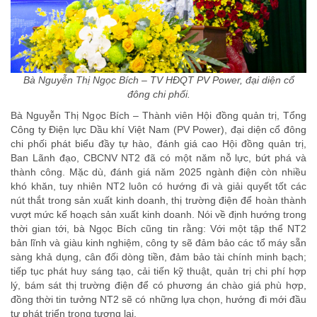
Bà Nguyễn Thị Ngọc Bích – TV HĐQT PV Power, đại diện cổ
đông chi phối.
Bà Nguyễn Thị Ngọc Bích – Thành viên Hội đồng quản trị, Tổng
Công ty Điện lực Dầu khí Việt Nam (PV Power), đại diện cổ đông
chi phối phát biểu đầy tự hào, đánh giá cao Hội đồng quản trị,
Ban Lãnh đạo, CBCNV NT2 đã có một năm nỗ lực, bứt phá và
thành công. Mặc dù, đánh giá năm 2025 ngành điện còn nhiều
khó khăn, tuy nhiên NT2 luôn có hướng đi và giải quyết tốt các
nút thắt trong sản xuất kinh doanh, thị trường điện để hoàn thành
vượt mức kế hoạch sản xuất kinh doanh. Nói về định hướng trong
thời gian tới, bà Ngọc Bích cũng tin rằng: Với một tập thể NT2
bản lĩnh và giàu kinh nghiệm, công ty sẽ đảm bảo các tổ máy sẵn
sàng khả dụng, cân đối dòng tiền, đảm bảo tài chính minh bạch;
tiếp tục phát huy sáng tạo, cải tiến kỹ thuật, quản trị chi phí hợp
lý, bám sát thị trường điện để có phương án chào giá phù hợp,
đồng thời tin tưởng NT2 sẽ có những lựa chọn, hướng đi mới đầu
tư phát triển trong tương lai.