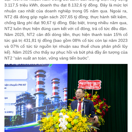
3.117,5 triệu kWh, doanh thu đạt 8.132,6 tỷ đồng. Đây là mức lợi
nhuận cao nhất của doanh nghiệp trong 05 năm qua. Ngoài ra,
NT2 đã đóng góp ngân sách 207,65 tỷ đồng; thực hành tiết kiệm,
chống lãng phí đạt 90,67 tỷ đồng. Đặc biệt, trong nhiều năm qua,
NT2 luôn thực hiện đúng cam kết với cổ đông, trả cổ tức đều đặn.
Năm 2025, NT2 cân đối dòng tiền, thực hiện thanh toán 15% cổ
tức giá trị 431,81 tỷ đồng (bao gồm 08% cổ tức còn lại năm 2023
và 07% cổ tức từ nguồn lợi nhuận sau thuế chưa phân phối lũy
kế). Năm 2025 cho thấy sự phục hồi và bứt phá đầy ấn tượng của
NT2 “sản xuất an toàn, vững vàng tiến bước”.