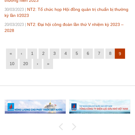
thường niên 2023
NT2: Tổ chức họp Hội đồng quản trị chuẩn bị thường
30/03/2023
kỳ lần I/2023
NT2: Đại hội công đoàn lần thứ V nhiệm kỳ 2023 –
20/03/2023
2028
«
‹
1
2
3
4
5
6
7
8
9
10
20
›
»