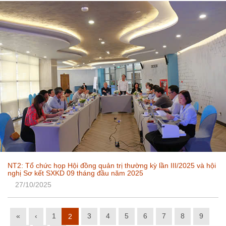
NT2: Tổ chức họp Hội đồng quản trị thường kỳ lần III/2025 và hội
nghị Sơ kết SXKD 09 tháng đầu năm 2025
27/10/2025
«
‹
1
3
4
5
6
7
8
9
2