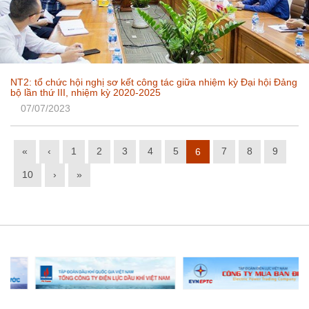
NT2: tổ chức hội nghị sơ kết công tác giữa nhiệm kỳ Đại hội Đảng
bộ lần thứ III, nhiệm kỳ 2020-2025
07/07/2023
«
‹
1
2
3
4
5
7
8
9
6
10
›
»