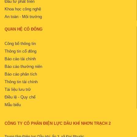
Đầu tư phát triển
Khoa học công nghệ
An toàn - Môi trường
QUAN HỆ CỔ ĐÔNG
Công bố thông tin
Thông tin cổ đông
Báo cáo tài chính
Báo cáo thường niên
Báo cáo phân tích
Thông tin tài chính
Tài liệu lưu trữ
Điều lệ - Quy chế
Mẫu biểu
CÔNG TY CỔ PHẦN ĐIỆN LỰC DẦU KHÍ NHƠN TRẠCH 2
Trung tâm Điện lực Dầu khí, ấp 3, xã Đại Phước,