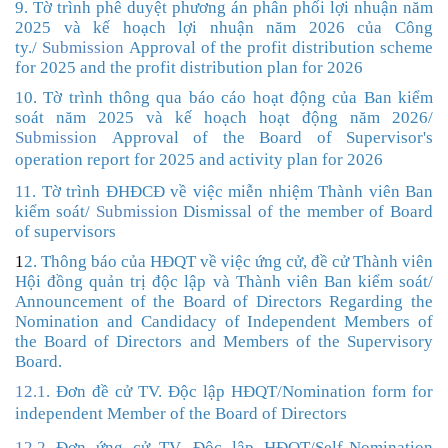
9. Tờ trình phê duyệt phương án phân phối lợi nhuận năm
2025 và kế hoạch lợi nhuận năm 2026 của Công
ty.
/
Submission
Approval of the profit distribution scheme
for 2025 and the profit distribution plan for 2026
10. Tờ trình thông qua báo cáo hoạt động của Ban kiểm
soát năm 2025 và kế hoạch hoạt động năm 202
6/
Submission
Approval of the Board of Supervisor's
operation report for 2025
and activity plan for 2026
11. Tờ trình ĐHĐCĐ về việc miễn nhiệm Thành viên Ban
kiểm soát/
Submission
Dismissal of the member of Board
of supervisors
1
2. Thông báo của HĐQT về việc ứng cử, đề cử Thành viên
Hội đồng quản trị độc lập và Thành viên Ban kiểm soát/
Announcement of the Board of Directors Regarding the
Nomination and Candidacy of Independent Members of
the Board of Directors and Members of the Supervisory
Board.
12.1.
Đơn đề cử TV. Độc lập HĐQT
/
Nomination form for
independent Member of the Board
of Directors
12.2
Đơn ứng cử TV. Độc lập HĐQT
/
Self-Nomination