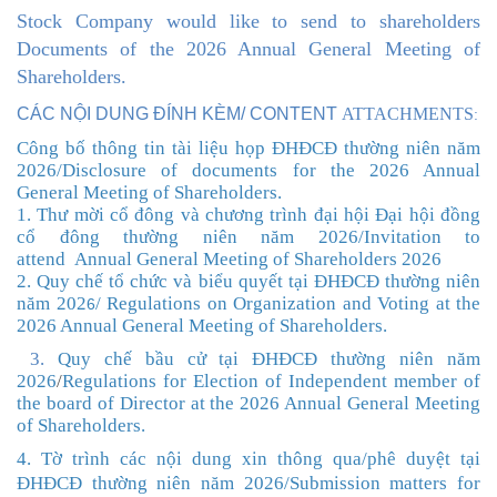
Stock Company
would like to send to shareholders
Documents of the 2026 Annual General Meeting of
Shareholders.
CÁC NỘI DUNG ĐÍNH KÈM/ CONTENT
ATTACHMENTS
:
Công bố thông tin tài liệu họp ĐHĐCĐ thường niên năm
202
6
/Disclosure of documents for the 2026 Annual
General Meeting of Shareholders
.
1. Thư mời cổ đông và chương trình đại hội
Đại hội đồng
cổ đông thường niên năm 2026
/
Invitation to
attend
Annual General Meeting of Shareholders
2026
2. Quy chế tổ chức và biểu quyết tại ĐHĐCĐ thường niên
năm 202
/
Regulations on Organization and Voting at the
6
2026 Annual General Meeting of Shareholders
.
3.
Quy chế bầu cử
tại ĐHĐCĐ thường niên năm
202
6
/
Regulations
for
Election of
Independent
member of
the board of Director at the 2026 Annual General Meeting
of Shareholders.
4. Tờ trình các nội dung xin thông qua/phê duyệt tại
ĐHĐCĐ thường niên năm 202
6
/
Submission
m
atters for