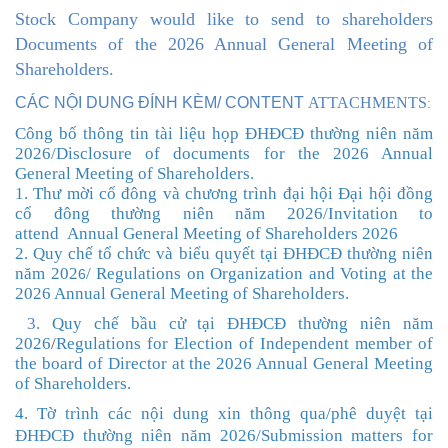
Stock Company
would like to send to shareholders
Documents of the 2026 Annual General Meeting of
Shareholders.
CÁC NỘI DUNG ĐÍNH KÈM/ CONTENT
ATTACHMENTS
:
Công bố thông tin tài liệu họp ĐHĐCĐ thường niên năm
202
6
/Disclosure of documents for the 2026 Annual
General Meeting of Shareholders
.
1. Thư mời cổ đông và chương trình đại hội
Đại hội đồng
cổ đông thường niên năm 2026
/
Invitation to
attend
Annual General Meeting of Shareholders
2026
2. Quy chế tổ chức và biểu quyết tại ĐHĐCĐ thường niên
năm 202
/
Regulations on Organization and Voting at the
6
2026 Annual General Meeting of Shareholders
.
3.
Quy chế bầu cử
tại ĐHĐCĐ thường niên năm
202
6
/
Regulations
for
Election of
Independent
member of
the board of Director at the 2026 Annual General Meeting
of Shareholders.
4. Tờ trình các nội dung xin thông qua/phê duyệt tại
ĐHĐCĐ thường niên năm 202
6
/
Submission
m
atters for