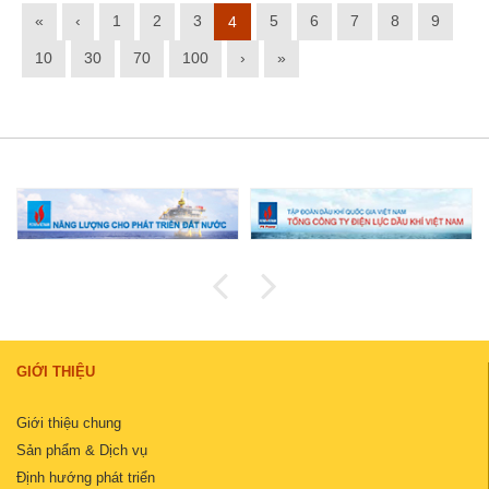
«
‹
1
2
3
5
6
7
8
9
4
10
30
70
100
›
»
GIỚI THIỆU
Giới thiệu chung
Sản phẩm & Dịch vụ
Định hướng phát triển