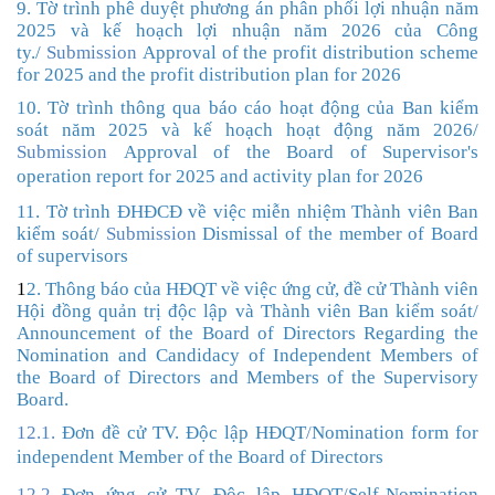
9. Tờ trình phê duyệt phương án phân phối lợi nhuận năm
2025 và kế hoạch lợi nhuận năm 2026 của Công
ty.
/
Submission
Approval of the profit distribution scheme
for 2025 and the profit distribution plan for 2026
10. Tờ trình thông qua báo cáo hoạt động của Ban kiểm
soát năm 2025 và kế hoạch hoạt động năm 202
6/
Submission
Approval of the Board of Supervisor's
operation report for 2025
and activity plan for 2026
11. Tờ trình ĐHĐCĐ về việc miễn nhiệm Thành viên Ban
kiểm soát/
Submission
Dismissal of the member of Board
of supervisors
1
2. Thông báo của HĐQT về việc ứng cử, đề cử Thành viên
Hội đồng quản trị độc lập và Thành viên Ban kiểm soát/
Announcement of the Board of Directors Regarding the
Nomination and Candidacy of Independent Members of
the Board of Directors and Members of the Supervisory
Board.
12.1.
Đơn đề cử TV. Độc lập HĐQT
/
Nomination form for
independent Member of the Board
of Directors
12.2
Đơn ứng cử TV. Độc lập HĐQT
/
Self-Nomination