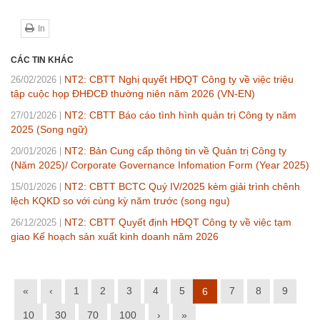
In
CÁC TIN KHÁC
NT2: CBTT Nghị quyết HĐQT Công ty về việc triệu
26/02/2026
tập cuộc họp ĐHĐCĐ thường niên năm 2026 (VN-EN)
NT2: CBTT Báo cáo tình hình quản trị Công ty năm
27/01/2026
2025 (Song ngữ)
NT2: Bản Cung cấp thông tin về Quản trị Công ty
20/01/2026
(Năm 2025)/ Corporate Governance Infomation Form (Year 2025)
NT2: CBTT BCTC Quý IV/2025 kèm giải trình chênh
15/01/2026
lệch KQKD so với cùng kỳ năm trước (song ngu)
NT2: CBTT Quyết định HĐQT Công ty về việc tạm
26/12/2025
giao Kế hoạch sản xuất kinh doanh năm 2026
«
‹
1
2
3
4
5
7
8
9
6
10
30
70
100
›
»