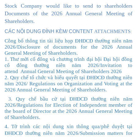
Stock Company
would like to send to shareholders
Documents of the 2026 Annual General Meeting of
Shareholders.
CÁC NỘI DUNG ĐÍNH KÈM/ CONTENT
ATTACHMENTS
:
Công bố thông tin tài liệu họp ĐHĐCĐ thường niên năm
202
6
/Disclosure of documents for the 2026 Annual
General Meeting of Shareholders
.
1. Thư mời cổ đông và chương trình đại hội
Đại hội đồng
cổ đông thường niên năm 2026
/
Invitation to
attend
Annual General Meeting of Shareholders
2026
2. Quy chế tổ chức và biểu quyết tại ĐHĐCĐ thường niên
năm 202
/
Regulations on Organization and Voting at the
6
2026 Annual General Meeting of Shareholders
.
3.
Quy chế bầu cử
tại ĐHĐCĐ thường niên năm
202
6
/
Regulations
for
Election of
Independent
member of
the board of Director at the 2026 Annual General Meeting
of Shareholders.
4. Tờ trình các nội dung xin thông qua/phê duyệt tại
ĐHĐCĐ thường niên năm 202
6
/
Submission
m
atters for