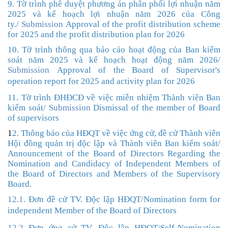
9. Tờ trình phê duyệt phương án phân phối lợi nhuận năm
2025 và kế hoạch lợi nhuận năm 2026 của Công
ty.
/
Submission
Approval of the profit distribution scheme
for 2025 and the profit distribution plan for 2026
10. Tờ trình thông qua báo cáo hoạt động của Ban kiểm
soát năm 2025 và kế hoạch hoạt động năm 202
6/
Submission
Approval of the Board of Supervisor's
operation report for 2025
and activity plan for 2026
11. Tờ trình ĐHĐCĐ về việc miễn nhiệm Thành viên Ban
kiểm soát/
Submission
Dismissal of the member of Board
of supervisors
1
2. Thông báo của HĐQT về việc ứng cử, đề cử Thành viên
Hội đồng quản trị độc lập và Thành viên Ban kiểm soát/
Announcement of the Board of Directors Regarding the
Nomination and Candidacy of Independent Members of
the Board of Directors and Members of the Supervisory
Board.
12.1.
Đơn đề cử TV. Độc lập HĐQT
/
Nomination form for
independent Member of the Board
of Directors
12.2
Đơn ứng cử TV. Độc lập HĐQT
/
Self-Nomination